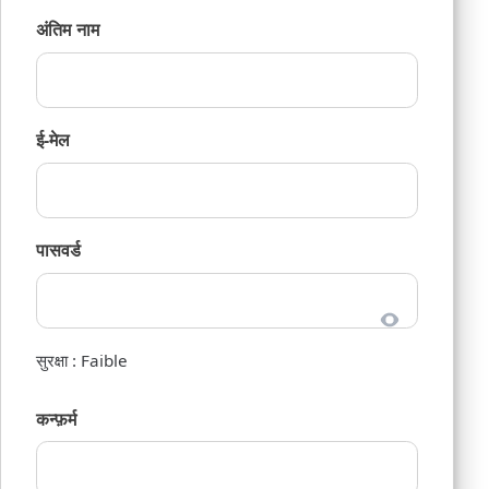
अंतिम नाम
ई-मेल
पासवर्ड
सुरक्षा : Faible
कन्फ़र्म