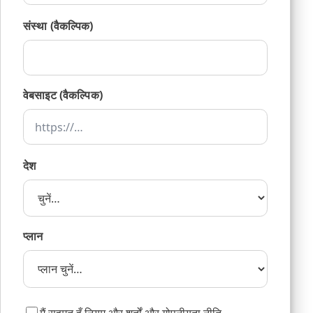
संस्था (वैकल्पिक)
वेबसाइट (वैकल्पिक)
देश
प्लान
मैं सहमत हूँ
नियम और शर्तों
और
गोपनीयता नीति
.