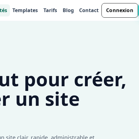
tés
Templates
Tarifs
Blog
Contact
Connexion
aut pour créer,
r un site
 site clair, rapide, administrable et