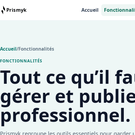
Prismyk
Accueil
Fonctionnali
Prismyk
Accueil
/
Fonctionnalités
FONCTIONNALITÉS
Tout ce qu’il f
gérer et publie
professionnel.
Prismyk regroupe les outils essentiels pour garder un