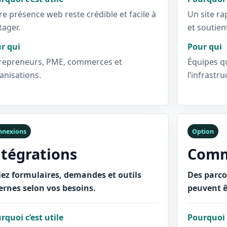
re présence web reste crédible et facile à
Un site ra
tager.
et soutien
r qui
Pour qui
repreneurs, PME, commerces et
Équipes qu
anisations.
l’infrastru
nnexions
Option
ntégrations
Comm
iez formulaires, demandes et outils
Des parc
ernes selon vos besoins.
peuvent ê
rquoi c’est utile
Pourquoi c