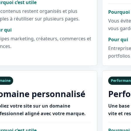
rquoi c’est utile
 contenus restent organisés et plus
Pourquoi c
ples à réutiliser sur plusieurs pages.
Vous évite
vous gard
r qui
ipes marketing, créateurs, commerces et
Pour qui
nces.
Entreprise
portfolios
maine
Performan
omaine personnalisé
Perf
liez votre site sur un domaine
Une base 
fessionnel aligné avec votre marque.
vite et re
rquoi c’est utile
Pourquoi c